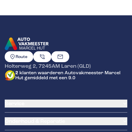
MARCEL HUT
GA NAAR DE HOMEPAGINA
Route
Holterweg 2
,
7245AM
Laren (GLD)
2
klanten waarderen Autovakmeester Marcel
Hut gemiddeld met een 9.0
Service
Airco service
Onderhoud & Reparatie
Accu vervangen
Banden service