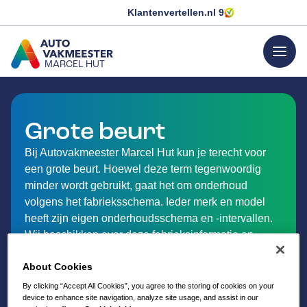
Klantenvertellen.nl
9
menu
MARCEL HUT
GA NAAR DE HOMEPAGINA
Grote beurt
Bij Autovakmeester Marcel Hut kun je terecht voor
een grote beurt. Hoewel deze term tegenwoordig
minder wordt gebruikt, gaat het om onderhoud
volgens het fabrieksschema. Ieder merk en model
heeft zijn eigen onderhoudsschema en -intervallen.
Wij beschikken over deze fabrieksinformatie en
adviseren je hier graag over! Ontdek hieronder wat
About Cookies
er valt onder de originele grote beurt bij
Autovakmeester Marcel Hut in Laren.
By clicking “Accept All Cookies”, you agree to the storing of cookies on your
device to enhance site navigation, analyze site usage, and assist in our