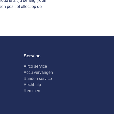
oud is altijd belangrijk om
n positief effect op de
n.
Service
Airco service
Accu vervangen
Banden service
Pechhulp
Remmen