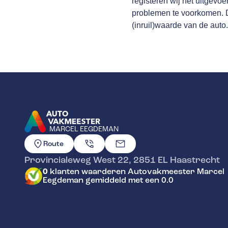
registeren wij het uitgevo
problemen te voorkomen. Da
(inruil)waarde van de auto.
MARCEL EEGDEMAN
GA NAAR DE HOMEPAGINA
Route
Provincialeweg West 22
,
2851 EL
Haastrecht
0
klanten waarderen Autovakmeester Marcel
Eegdeman gemiddeld met een 0.0