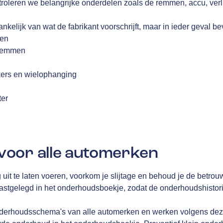
ntroleren we belangrijke onderdelen zoals de remmen, accu, ver
nkelijk van wat de fabrikant voorschrijft, maar in ieder geval be
fen
 remmen
kers en wielophanging
g
ter
oor alle automerken
g uit te laten voeren, voorkom je slijtage en behoud je de betrou
gelegd in het onderhoudsboekje, zodat de onderhoudshistorie 
derhoudsschema's van alle automerken en werken volgens deze 