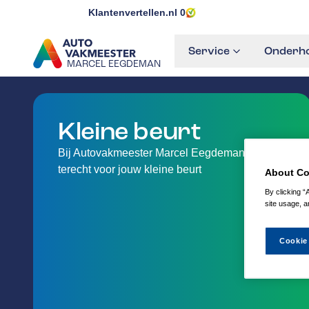
Klantenvertellen.nl
0
Service
Onderho
MARCEL EEGDEMAN
GA NAAR DE HOMEPAGINA
Kleine beurt
Bij Autovakmeester Marcel Eegdeman kan je
terecht voor jouw kleine beurt
About Co
By clicking “
site usage, a
Cookie