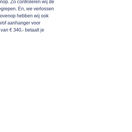
nop. Zo controleren wij de
begrepen. En, we verlossen
rbovenop hebben wij ook
n/of aanhanger voor
 van € 340,- betaalt je