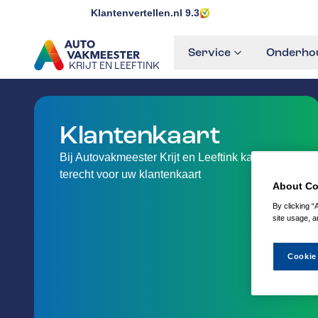
Klantenvertellen.nl
9.3
Service
Onderhou
KRIJT EN LEEFTINK
GA NAAR DE HOMEPAGINA
Klantenkaart
Bij Autovakmeester Krijt en Leeftink kan je
terecht voor uw klantenkaart
About Co
By clicking “
site usage, a
Cookie