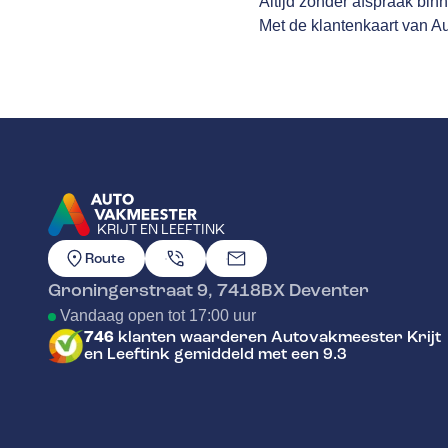
Altijd zonder afspraak bin
Met de klantenkaart van Aut
KRIJT EN LEEFTINK
GA NAAR DE HOMEPAGINA
Route
Groningerstraat 9
,
7418BX
Deventer
Vandaag open tot 17:00 uur
746
klanten waarderen Autovakmeester Krijt
en Leeftink gemiddeld met een 9.3