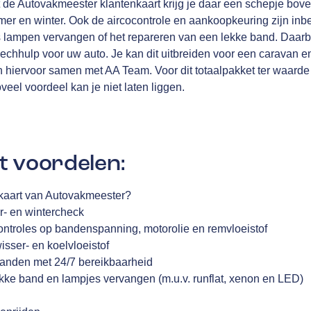
 de Autovakmeester klantenkaart krijg je daar een schepje bove
omer en winter. Ook de aircocontrole en aankoopkeuring zijn in
als lampen vervangen of het repareren van een lekke band. Daa
chhulp voor uw auto. Je kan dit uitbreiden voor een caravan e
en hiervoor samen met
AA Team
. Voor dit totaalpakket ter waarde
oveel voordeel kan je niet laten liggen.
t voordelen:
enkaart van Autovakmeester?
r- en wintercheck
controles op bandenspanning, motorolie en remvloeistof
wisser- en koelvloeistof
landen met 24/7 bereikbaarheid
ekke band en lampjes vervangen (m.u.v. runflat, xenon en LED)