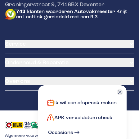
Groningerstraat 9
,
7418BX
Deventer
743
klanten waarderen Autovakmeester Krijt
en Leeftink gemiddeld met een 9.3
Service
Airco service
Onderhoud & Reparatie
Accu vervangen
Banden service
APK
Garantie
Over ons
Distributieriem vervangen
Klantenkaart
Schade en reparatie
Pechhulp
Occasions
Grote beurt
NexDrive
Over ons
Ik wil een afspraak maken
Kleine beurt
LeaseProf
Contact
Diagnose
Kentekenloket
APK vervaldatum check
Tyres-on
Remmen
Occasions
Algemene voorwaarden
Privacy verklaring
Cookies
Hella Service Partner