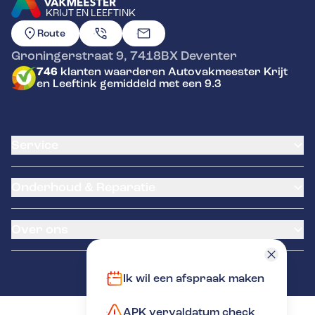
KRIJT EN LEEFTINK
GA NAAR DE HOMEPAGINA
Route
Groningerstraat 9
,
7418BX
Deventer
746
klanten waarderen Autovakmeester Krijt
en Leeftink gemiddeld met een 9.3
Service
Airco service
Onderhoud & Reparatie
Accu vervangen
Banden service
APK
Garantie
Over ons
Distributieriem vervangen
Klantenkaart
Schade en reparatie
Pechhulp
Occasions
Grote beurt
NexDrive
Over ons
Ik wil een afspraak maken
Kleine beurt
LeaseProf
Contact
Diagnose
Kentekenloket
APK vervaldatum check