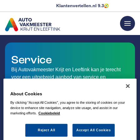
Klantenvertellen.nl
9.3
menu
KRIJT EN LEEFTINK
GA NAAR DE HOMEPAGINA
Service
Bij Autovakmeester Krijt en Leeftink kan je terecht
voor een uitgebreid aanbod van service en
dienstverlening op het gebied van auto-onderhoud.
About Cookies
By clicking “Accept All Cookies”, you agree to the storing of cookies on your
device to enhance site navigation, analyze site usage, and assist in our
marketing efforts.
Cookiebeleid
Reject All
Accept All Cookies