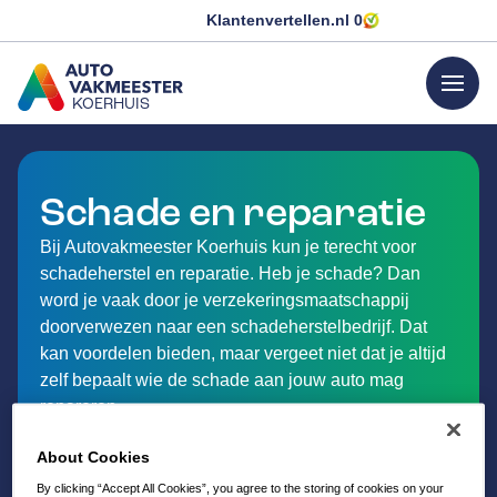
Klantenvertellen.nl
0
menu
KOERHUIS
GA NAAR DE HOMEPAGINA
Schade en reparatie
Bij Autovakmeester Koerhuis kun je terecht voor
schadeherstel en reparatie. Heb je schade? Dan
word je vaak door je verzekeringsmaatschappij
doorverwezen naar een schadeherstelbedrijf. Dat
kan voordelen bieden, maar vergeet niet dat je altijd
zelf bepaalt wie de schade aan jouw auto mag
repareren.
Voor persoonlijk advies kun je altijd contact met ons
About Cookies
opnemen. Ontdek hieronder meer over
schadeherstel bij Autovakmeester Koerhuis in
By clicking “Accept All Cookies”, you agree to the storing of cookies on your