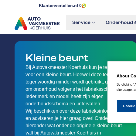
Klantenvertellen.nl
0
Service
Onderhoud &
KOERHUIS
GA NAAR DE HOMEPAGINA
Kleine beurt
Bij Autovakmeester Koerhuis kun je terecht
voor een kleine beurt. Hoewel deze term
About Co
tegenwoordig minder wordt gebruikt, gaat het
By clicking “
om onderhoud volgens het fabrieksschema.
site usage, a
Ieder merk en model heeft zijn eigen
onderhoudsschema en -intervallen.
Cookie
Wij beschikken over deze fabrieksinformatie
en adviseren je hier graag over! Ontdek
hieronder wat onder de originele kleine beurt
valt bij Autovakmeester Koerhuis in