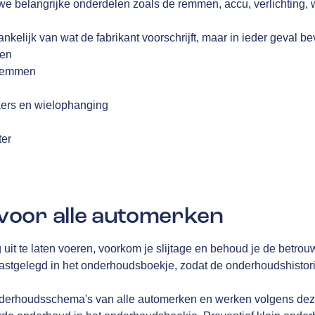
we belangrijke onderdelen zoals de remmen, accu, verlichting,
nkelijk van wat de fabrikant voorschrijft, maar in ieder geval be
fen
 remmen
kers en wielophanging
g
ter
oor alle automerken
g uit te laten voeren, voorkom je slijtage en behoud je de betrou
gelegd in het onderhoudsboekje, zodat de onderhoudshistorie 
derhoudsschema's van alle automerken en werken volgens deze 