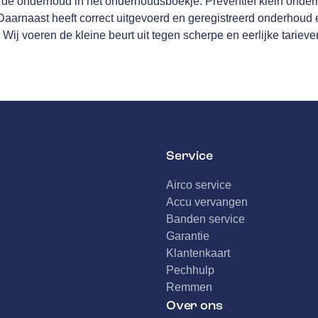
erde onderhoud in het onderhoudsboekje. Preventief klein onderh
arnaast heeft correct uitgevoerd en geregistreerd onderhoud ee
 Wij voeren de kleine beurt uit tegen scherpe en eerlijke tarieve
Service
Airco service
Accu vervangen
Banden service
Garantie
Klantenkaart
Pechhulp
Remmen
Over ons