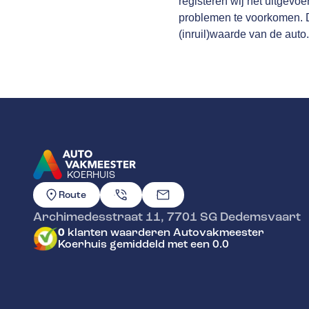
registeren wij het uitgevo
problemen te voorkomen. Da
(inruil)waarde van de auto.
KOERHUIS
GA NAAR DE HOMEPAGINA
Route
Archimedesstraat 11
,
7701 SG
Dedemsvaart
0
klanten waarderen Autovakmeester
Koerhuis gemiddeld met een 0.0