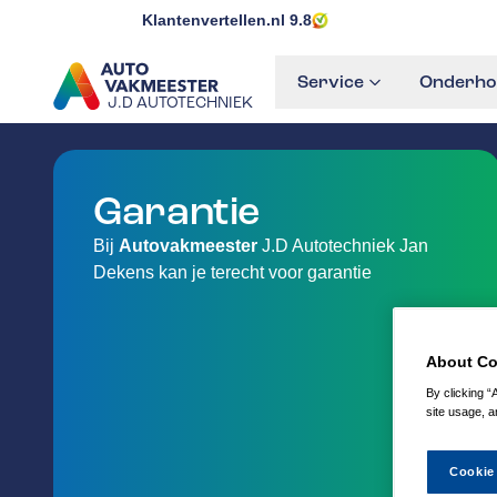
Klantenvertellen.nl
9.8
Service
Onderho
J.D AUTOTECHNIEK
GA NAAR DE HOMEPAGINA
Garantie
Bij
Autovakmeester
J.D Autotechniek Jan
Dekens kan je terecht voor garantie
About Co
By clicking “
site usage, a
Cookie