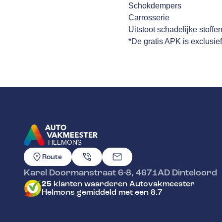
Schokdempers
Carrosserie
Uitstoot schadelijke stoffe
*De gratis APK is exclusie
HELMONS
GA NAAR DE HOMEPAGINA
Route
Karel Doormanstraat 6-8
,
4671AD
Dinteloord
25
klanten waarderen Autovakmeester
Helmons gemiddeld met een 8.7