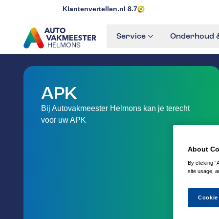
Klantenvertellen.nl
8.7
Service
Onderhoud &
HELMONS
GA NAAR DE HOMEPAGINA
APK
Bij Autovakmeester Helmons kan je terecht
voor uw APK
About Co
By clicking “
site usage, a
Cookie