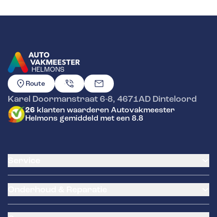
HELMONS
GA NAAR DE HOMEPAGINA
Route
Karel Doormanstraat 6-8
,
4671AD
Dinteloord
26
klanten waarderen Autovakmeester
Helmons gemiddeld met een 8.8
Service
Airco service
Onderhoud & Reparatie
Accu vervangen
Banden service
APK
Garantie