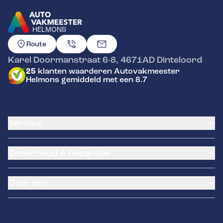
HELMONS
GA NAAR DE HOMEPAGINA
Route
Karel Doormanstraat 6-8
,
4671AD
Dinteloord
25
klanten waarderen Autovakmeester
Helmons gemiddeld met een 8.7
Service
Airco service
Onderhoud & Reparatie
Accu vervangen
Banden service
APK
Garantie
Over ons
Distributieriem vervangen
Klantenkaart
Schade en reparatie
Pechhulp
Occasions
Grote beurt
LeaseProf
Over ons
Kleine beurt