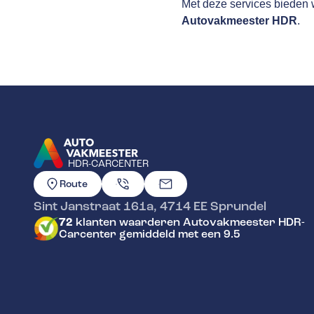
Met deze services bieden w
Autovakmeester HDR
.
HDR-CARCENTER
GA NAAR DE HOMEPAGINA
Route
Sint Janstraat 161a
,
4714 EE
Sprundel
72
klanten waarderen Autovakmeester HDR-
Carcenter gemiddeld met een 9.5