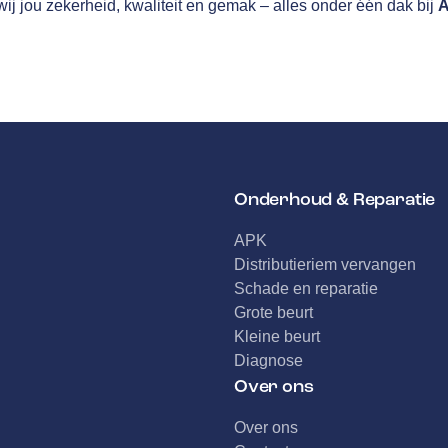
ij jou zekerheid, kwaliteit en gemak – alles onder één dak bij
A
Onderhoud & Reparatie
APK
Distributieriem vervangen
Schade en reparatie
Grote beurt
Kleine beurt
Diagnose
Over ons
Over ons