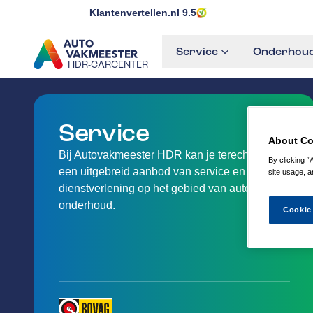
Klantenvertellen.nl
9.5
Service
Onderhoud
HDR-CARCENTER
GA NAAR DE HOMEPAGINA
Service
About Co
Bij Autovakmeester HDR kan je terecht voor
By clicking “
een uitgebreid aanbod van service en
site usage, a
dienstverlening op het gebied van auto-
onderhoud.
Cookie