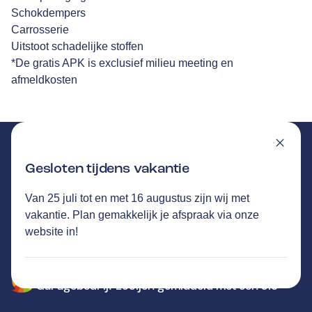
Schokdempers
Carrosserie
Uitstoot schadelijke stoffen
*De gratis APK is exclusief milieu meeting en
afmeldkosten
Gesloten tijdens vakantie
Van 25 juli tot en met 16 augustus zijn wij met
GARAGEBEDRIJF LOOIJEN
GA NAAR DE HOMEPAGINA
vakantie. Plan gemakkelijk je afspraak via onze
Route
website in!
Handelstraat 7
,
5831 AV
Boxmeer
Vandaag open tot 17:00 uur
232
klanten waarderen Autovakmeester
Garagebedrijf Looijen gemiddeld met een 9.6