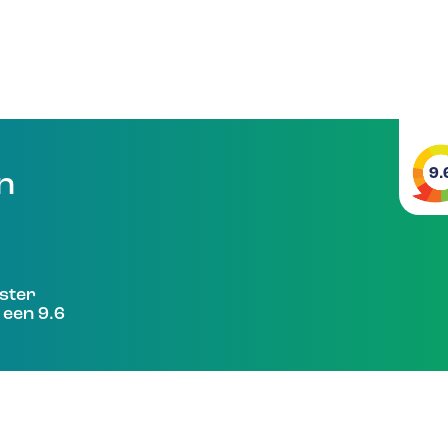
9.
en
ster
 een 9.6