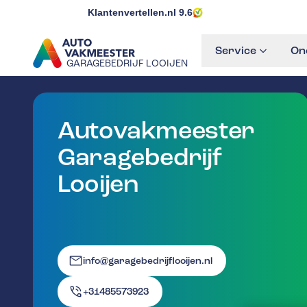
Klantenvertellen.nl
9.6
Service
On
GARAGEBEDRIJF LOOIJEN
GA NAAR DE HOMEPAGINA
Autovakmeester
Garagebedrijf
Looijen
info@garagebedrijflooijen.nl
+31485573923