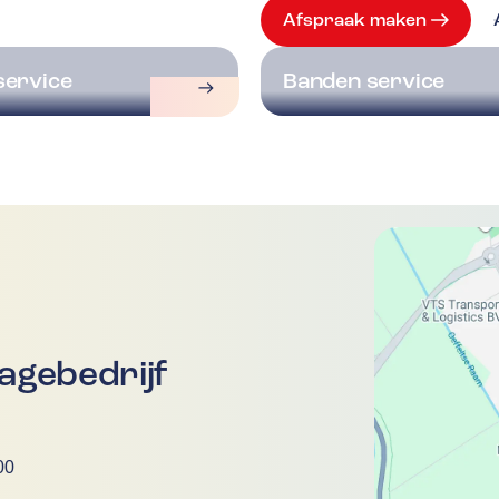
Afspraak maken
service
Banden service
gebedrijf
00