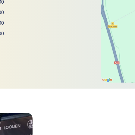
00
00
00
00