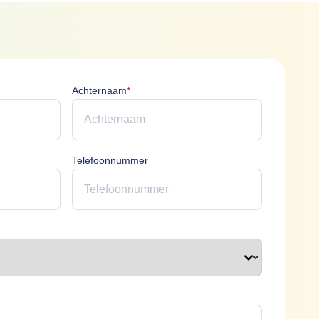
icht
Achternaam is verplicht
Achternaam
*
erplicht
Telefoonnummer
plicht
t