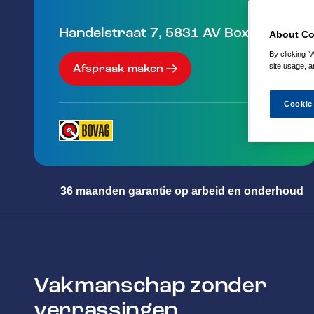
Handelstraat 7
,
5831 AV
Boxmeer
About Co
By clicking “
site usage, a
Afspraak maken
Cookie
36 maanden garantie op arbeid en onderhoud
Vakmanschap zonder
verrassingen