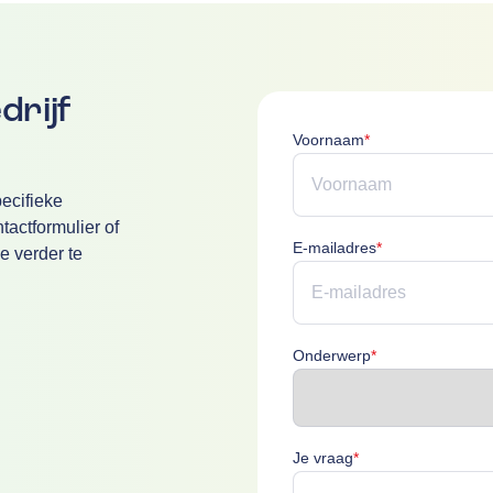
drijf
Voornaam is verpl
Voornaam
*
ecifieke
actformulier of
E-mailadres is v
E-mailadres
*
e verder te
Onderwerp is ver
Onderwerp
*
Je vraag is verplich
Je vraag
*