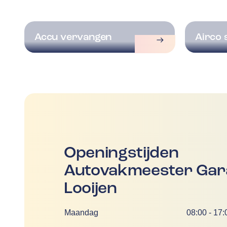
Accu vervangen
Airco 
Openingstijden
Autovakmeester Gara
Looijen
Dag
Tijd
Maandag
08:00
-
17: