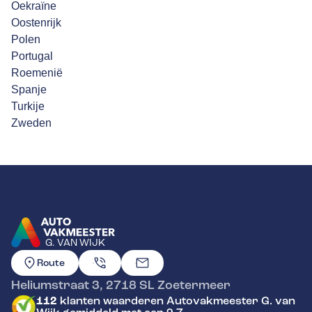
Oekraïne
Oostenrijk
Polen
Portugal
Roemenië
Spanje
Turkije
Zweden
G. VAN WIJK
GA NAAR DE HOMEPAGINA
Route
Heliumstraat 3
,
2718 SL
Zoetermeer
112
klanten waarderen Autovakmeester G. van