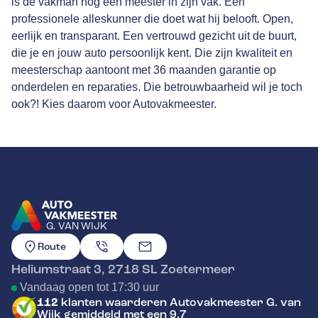
is de vakman nog een meester in zijn vak. Een
professionele alleskunner die doet wat hij belooft. Open,
eerlijk en transparant. Een vertrouwd gezicht uit de buurt,
die je en jouw auto persoonlijk kent. Die zijn kwaliteit en
meesterschap aantoont met
36 maanden garantie
op
onderdelen en reparaties. Die betrouwbaarheid wil je toch
ook?! Kies daarom voor Autovakmeester.
G. VAN WIJK
GA NAAR DE HOMEPAGINA
Route
Heliumstraat 3
,
2718 SL
Zoetermeer
Vandaag open tot 17:30 uur
112
klanten waarderen Autovakmeester G. van
Wijk gemiddeld met een 9.7