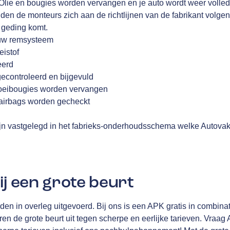
Olie en bougies worden vervangen en je auto wordt weer volledi
en de monteurs zich aan de richtlijnen van de fabrikant volge
t geding komt.
 uw remsysteem
eistof
eerd
gecontroleerd en bijgevuld
f gloeibougies worden vervangen
, airbags worden gecheckt
n vastgelegd in het fabrieks-onderhoudsschema welke Autovak
ij een grote beurt
n in overleg uitgevoerd. Bij ons is een APK gratis in combinat
en de grote beurt uit tegen scherpe en eerlijke tarieven. Vra