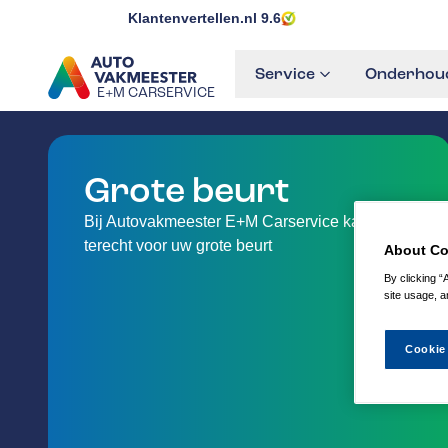
Klantenvertellen.nl
9.6
Service
Onderhoud
E+M CARSERVICE
GA NAAR DE HOMEPAGINA
Grote beurt
Bij Autovakmeester E+M Carservice kan je
terecht voor uw grote beurt
About Co
By clicking “
site usage, a
Cookie