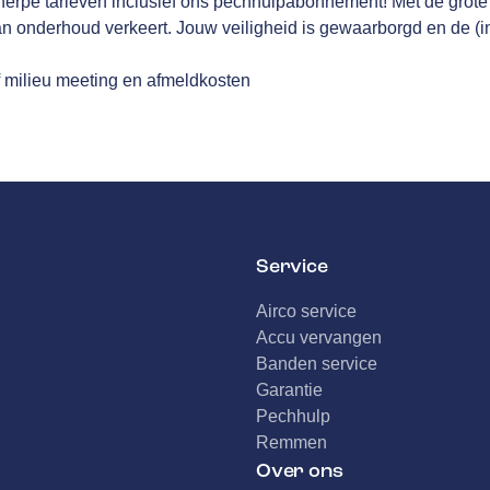
erpe tarieven inclusief ons pechhulpabonnement! Met de grote b
an onderhoud verkeert. Jouw veiligheid is gewaarborgd en de (i
f milieu meeting en afmeldkosten
Service
Airco service
Accu vervangen
Banden service
Garantie
Pechhulp
Remmen
Over ons