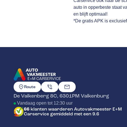
Carservice ook naar de sch
auto in opperbeste staat v
en blijft optimaal!
*De gratis APK is exclusie
E+M CARSERVICE
GA NAAR DE HOMEPAGINA
Route
De Valkenberg 8C
,
6301PM
Valkenburg
Vandaag open tot 12:30 uur
66
klanten waarderen Autovakmeester E+M
Carservice gemiddeld met een 9.6