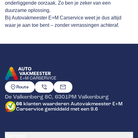
onderliggende oorzaak. Zo ben je zeker van een
duurzame oplossing.
Bij Autovakmeester E+M Carservice weet je dus altijd
waar je aan toe bent – zonder verrassingen achteraf.
E+M CARSERVICE
GA NAAR DE HOMEPAGINA
Route
De Valkenberg 8C
,
6301PM
Valkenburg
66
klanten waarderen Autovakmeester E+M
Carservice gemiddeld met een 9.6
Service