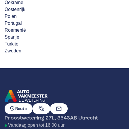
Oekraïne
Oostenrijk
Polen
Portugal
Roemenië
Spanje
Turkije
Zweden
DE WETERING
GA NAAR DE HOMEPAGINA
Route
Proostwetering 27L
,
3543AB
Utrecht
Vandaag open tot 16:00 uur