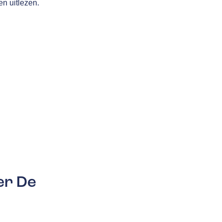
n uitlezen.
er De