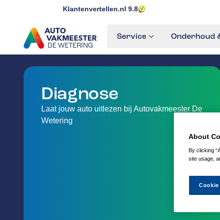
Klantenvertellen.nl
9.8
Service
Onderhoud &
DE WETERING
GA NAAR DE HOMEPAGINA
Diagnose
Laat jouw auto uitlezen bij Autovakmeester De
Wetering
About Co
By clicking “
site usage, a
Cookie