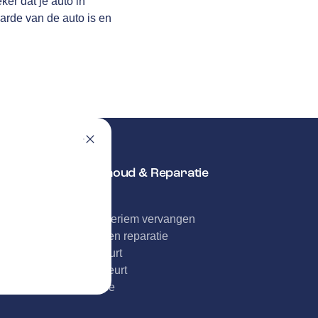
er dat je auto in
arde van de auto is en
Onderhoud & Reparatie
APK
Distributieriem vervangen
Schade en reparatie
Grote beurt
Kleine beurt
Diagnose