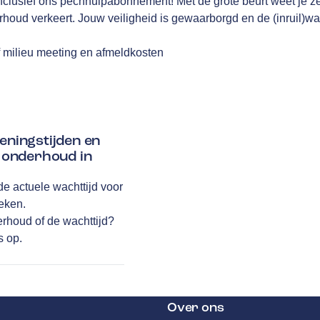
nclusief ons pechhulpabonnement! Met de grote beurt weet je zek
houd verkeert. Jouw veiligheid is gewaarborgd en de (inruil)wa
f milieu meeting en afmeldkosten
eningstijden en
w onderhoud in
Service
de actuele wachttijd voor
Airco service
weken.
Accu vervangen
erhoud of de wachttijd?
Banden service
s op.
Garantie
Pechhulp
Remmen
Over ons