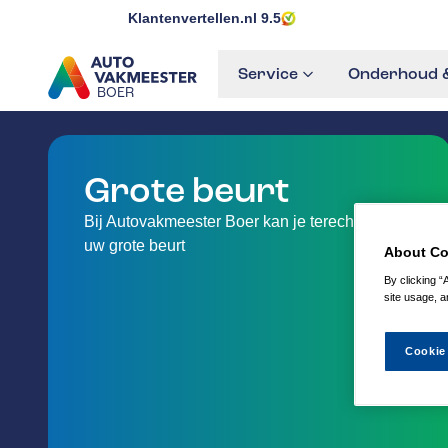
Klantenvertellen.nl
9.5
Service
Onderhoud &
BOER
GA NAAR DE HOMEPAGINA
Grote beurt
Bij Autovakmeester Boer kan je terecht voor
uw grote beurt
About Co
By clicking “
site usage, a
Cookie