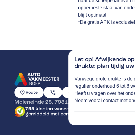
naar de scherpe tarieven i
opperbeste staat van onder
blijft optimaal!
*De gratis APK is exclusie
Let op! Afwijkende op
drukte: plan tijdig u
Vanwege grote drukte is de 
BOER
regulier onderhoud 6 tot 8 
GA NAAR DE HOMEPAGINA
Route
Heeft u vragen over het ond
Neem vooral
contact
met on
Moleneinde 28
,
7981AK
Diever
795
klanten waarderen Autovakmeester Boer
gemiddeld met een 9.5