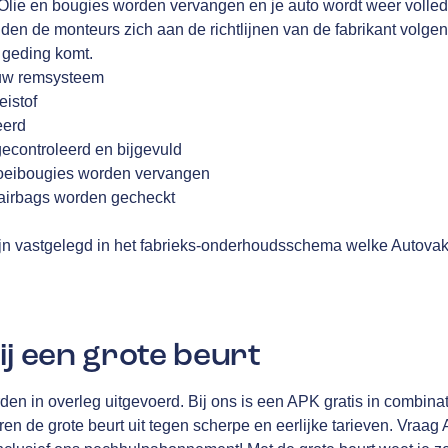
Olie en bougies worden vervangen en je auto wordt weer volledi
en de monteurs zich aan de richtlijnen van de fabrikant volge
t geding komt.
 uw remsysteem
eistof
eerd
gecontroleerd en bijgevuld
f gloeibougies worden vervangen
, airbags worden gecheckt
n vastgelegd in het fabrieks-onderhoudsschema welke Autovak
ij een grote beurt
n in overleg uitgevoerd. Bij ons is een APK gratis in combinat
en de grote beurt uit tegen scherpe en eerlijke tarieven. Vraa