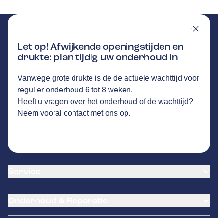
Let op! Afwijkende openingstijden en
drukte: plan tijdig uw onderhoud in
BOER
Vanwege grote drukte is de de actuele wachttijd voor
GA NAAR DE HOMEPAGINA
Route
regulier onderhoud 6 tot 8 weken.
Moleneinde 28
,
7981AK
Diever
Heeft u vragen over het onderhoud of de wachttijd?
Vandaag open tot 17:30 uur
Neem vooral
contact
met ons op.
795
klanten waarderen Autovakmeester Boer
gemiddeld met een 9.5
Service
Airco service
Onderhoud & Reparatie
Accu vervangen
Banden service