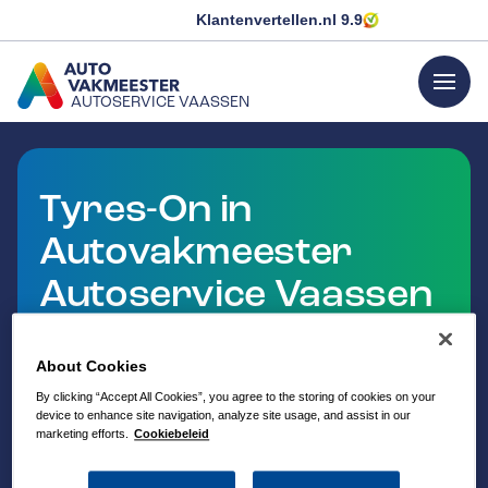
Klantenvertellen.nl
9.9
menu
AUTOSERVICE VAASSEN
GA NAAR DE HOMEPAGINA
Tyres-On in
Autovakmeester
Autoservice Vaassen
Voor bandenservice ben je bij Autovakmeester aan
het juiste adres. Met Tyres-On profiteer je van
About Cookies
uitgebreide keuze en vakkundige montage.
By clicking “Accept All Cookies”, you agree to the storing of cookies on your
device to enhance site navigation, analyze site usage, and assist in our
marketing efforts.
Cookiebeleid