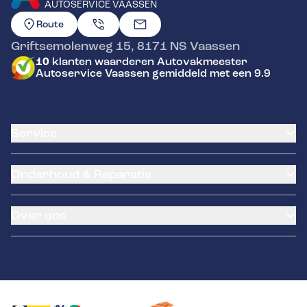
AUTOSERVICE VAASSEN
GA NAAR DE HOMEPAGINA
Route
Griftsemolenweg 15
,
8171 NS
Vaassen
10
klanten waarderen Autovakmeester
Autoservice Vaassen gemiddeld met een 9.9
Service
Airco service
Onderhoud & Reparatie
Accu vervangen
Banden service
APK
Garantie
Over ons
Distributieriem vervangen
Klantenkaart
Schade en reparatie
Pechhulp
Over ons
Grote beurt
Tyres-on
Contact
Kleine beurt
Remmen
Diagnose