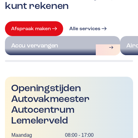
kunt rekenen
Afspraak maken
Alle services
Accu vervangen
Air
Openingstijden
Autovakmeester
Autocentrum
Lemelerveld
Dag
Tijd
Maandag
08:00
-
17:00