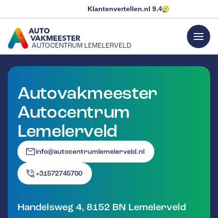
Klantenvertellen.nl
9.4
menu
AUTOCENTRUM LEMELERVELD
GA NAAR DE HOMEPAGINA
Autovakmeester
Autocentrum
Lemelerveld
info@autocentrumlemelerveld.nl
+31572745700
Handelsweg 4
,
8152 BN
Lemelerveld