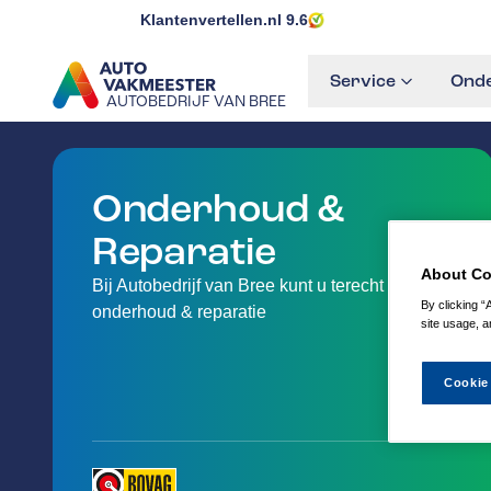
Klantenvertellen.nl
9.6
Service
Onde
AUTOBEDRIJF VAN BREE
GA NAAR DE HOMEPAGINA
Onderhoud &
Reparatie
About Co
Bij Autobedrijf van Bree kunt u terecht voor uw
By clicking “
onderhoud & reparatie
site usage, a
Cookie