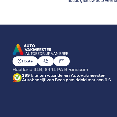
houdt, gaat uw auto veel l
AUTOBEDRIJF VAN BREE
GA NAAR DE HOMEPAGINA
Route
Haefland 31B
,
6441 PA
Brunssum
299
klanten waarderen Autovakmeester
Autobedrijf van Bree gemiddeld met een 9.6