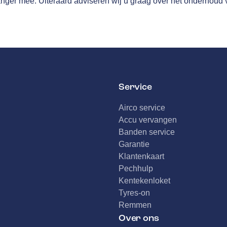
anger mee. Uiteraard adviseren wij u graag over het onderhoud 
Service
Airco service
Accu vervangen
Banden service
Garantie
Klantenkaart
Pechhulp
Kentekenloket
Tyres-on
Remmen
Over ons