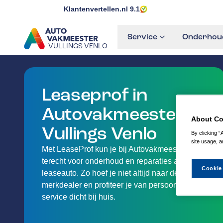
Klantenvertellen.nl
9.1
Service
Onderhoud
VULLINGS VENLO
GA NAAR DE HOMEPAGINA
Leaseprof in
Autovakmeester
About Co
Vullings Venlo
By clicking “
site usage, a
Met LeaseProf kun je bij Autovakmeester
terecht voor onderhoud en reparaties aan je
Cookie
leaseauto. Zo hoef je niet altijd naar de
merkdealer en profiteer je van persoonlijke
service dicht bij huis.