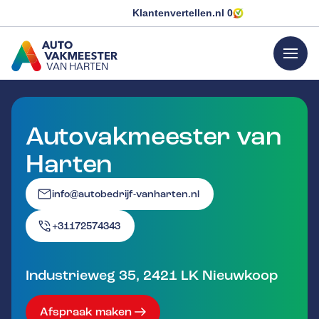
Klantenvertellen.nl
0
menu
VAN HARTEN
GA NAAR DE HOMEPAGINA
Autovakmeester van
Harten
info@autobedrijf-vanharten.nl
+31172574343
Industrieweg 35
,
2421 LK
Nieuwkoop
Afspraak maken