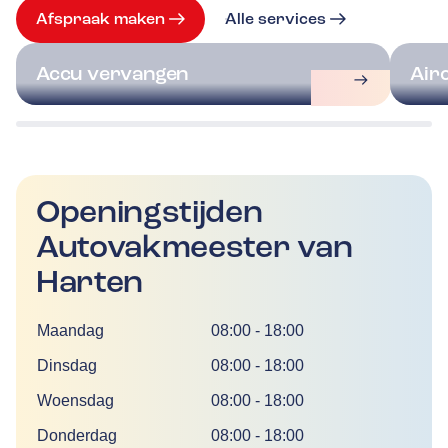
Afspraak maken
Alle services
Accu vervangen
Air
Openingstijden
Autovakmeester van
Harten
Dag
Tijd
Maandag
08:00
-
18:00
Dinsdag
08:00
-
18:00
Woensdag
08:00
-
18:00
Donderdag
08:00
-
18:00