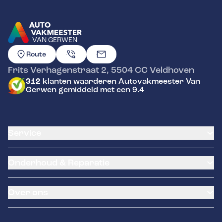
VAN GERWEN
GA NAAR DE HOMEPAGINA
Route
Frits Verhagenstraat 2
,
5504 CC
Veldhoven
312
klanten waarderen Autovakmeester Van
Gerwen gemiddeld met een 9.4
Service
Airco service
Onderhoud & Reparatie
Accu vervangen
Banden service
APK
Garantie
Over ons
Distributieriem vervangen
Pechhulp
Schade en reparatie
Remmen
Occasions
Grote beurt