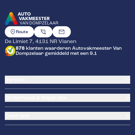
VAN DOMPZELAAR
GA NAAR DE HOMEPAGINA
Route
De Limiet 7
,
4131 NR
Vianen
878
klanten waarderen Autovakmeester Van
Dompzelaar gemiddeld met een 9.1
Service
Airco service
Onderhoud & Reparatie
Accu vervangen
Banden service
APK
Garantie
Over ons
Distributieriem vervangen
Pechhulp
Schade en reparatie
Remmen
Occasions
Grote beurt