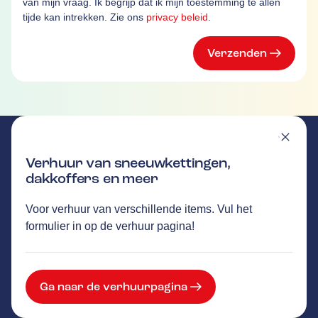
van mijn vraag. Ik begrijp dat ik mijn toestemming te allen
tijde kan intrekken. Zie ons
privacy beleid
.
Verzenden
Verhuur van sneeuwkettingen,
dakkoffers en meer
VAN CAMPENHOUT
Voor verhuur van verschillende items. Vul het
GA NAAR DE HOMEPAGINA
Route
formulier in op de verhuur pagina!
Dreef 83b
,
4813 EE
Breda
Vandaag open tot 18:00 uur
57
klanten waarderen Autovakmeester van
Campenhout gemiddeld met een 9.2
Ga naar de verhuurpagina