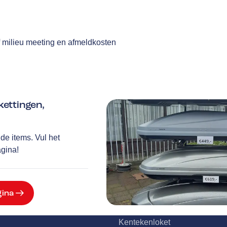
n
f milieu meeting en afmeldkosten
ettingen,
Service
de items. Vul het
Airco service
agina!
Accu vervangen
Banden service
Garantie
gina
Klantenkaart
Pechhulp
Kentekenloket