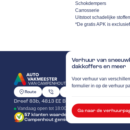
Schokdempers
Carrosserie
Uitstoot schadelijke stoffe
*De gratis APK is exclusie
Verhuur van sneeuwk
dakkoffers en meer
Voor verhuur van verschillen
VAN CAMPENHOUT
formulier in op de verhuur p
GA NAAR DE HOMEPAGINA
Route
Dreef 83b
,
4813 EE
Breda
Vandaag open tot 18:00 uur
Ga naar de verhuurpa
57
klanten waarderen Autovakmeester van
Campenhout gemiddeld met een 9.2