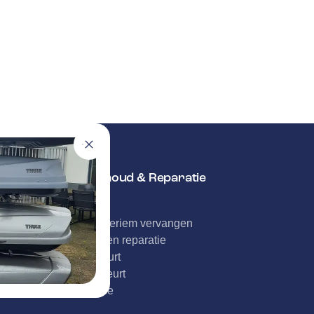
Onderhoud & Reparatie
APK
Distributieriem vervangen
Schade en reparatie
Grote beurt
Kleine beurt
Diagnose