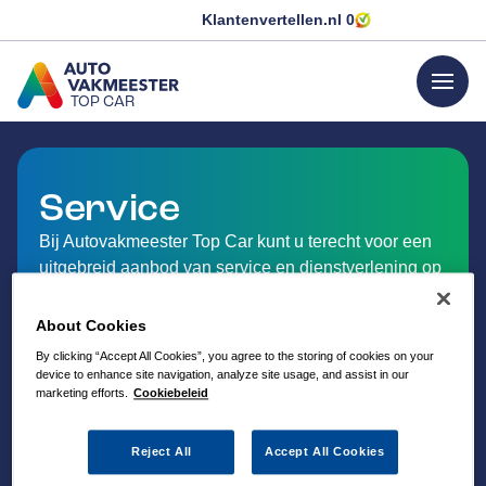
Klantenvertellen.nl
0
menu
TOP CAR
GA NAAR DE HOMEPAGINA
Service
Bij Autovakmeester Top Car kunt u terecht voor een
uitgebreid aanbod van service en dienstverlening op
het gebied van auto-onderhoud.
About Cookies
By clicking “Accept All Cookies”, you agree to the storing of cookies on your
device to enhance site navigation, analyze site usage, and assist in our
marketing efforts.
Cookiebeleid
Reject All
Accept All Cookies