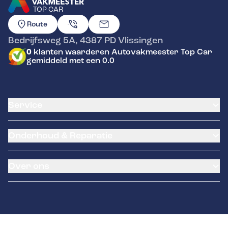
TOP CAR
GA NAAR DE HOMEPAGINA
Route
Bedrijfsweg 5A
,
4387 PD
Vlissingen
0
klanten waarderen Autovakmeester Top Car
gemiddeld met een 0.0
Service
Airco service
Onderhoud & Reparatie
Accu vervangen
Banden service
APK
Garantie
Over ons
Distributieriem vervangen
Klantenkaart
Schade en reparatie
Pechhulp
Occasions
Grote beurt
Kentekenloket
Over ons
Kleine beurt
Remmen
Contact
Diagnose