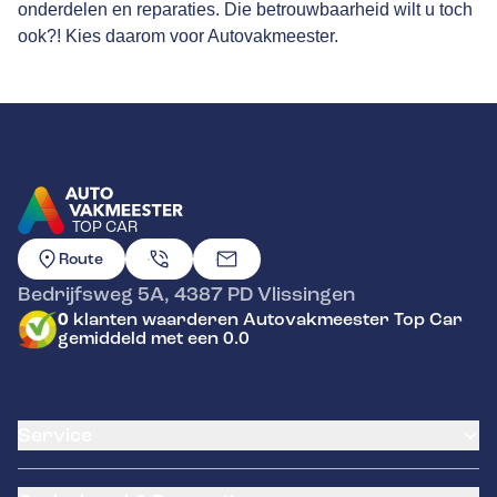
onderdelen en reparaties. Die betrouwbaarheid wilt u toch
ook?! Kies daarom voor Autovakmeester.
TOP CAR
GA NAAR DE HOMEPAGINA
Route
Bedrijfsweg 5A
,
4387 PD
Vlissingen
0
klanten waarderen Autovakmeester Top Car
gemiddeld met een 0.0
Service
Airco service