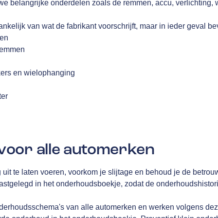
we belangrijke onderdelen zoals de remmen, accu, verlichting,
nkelijk van wat de fabrikant voorschrijft, maar in ieder geval be
fen
 remmen
kers en wielophanging
g
ter
oor alle automerken
g uit te laten voeren, voorkom je slijtage en behoud je de betrou
gelegd in het onderhoudsboekje, zodat de onderhoudshistorie 
derhoudsschema's van alle automerken en werken volgens deze 