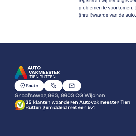
registeren wij het uitgevo
problemen te voorkomen. Da
(inruil)waarde van de auto.
TIEN RUTTEN
GA NAAR DE HOMEPAGINA
Route
Graafseweg 863
,
6603 CG
Wijchen
35
klanten waarderen Autovakmeester Tien
Rutten gemiddeld met een 9.4