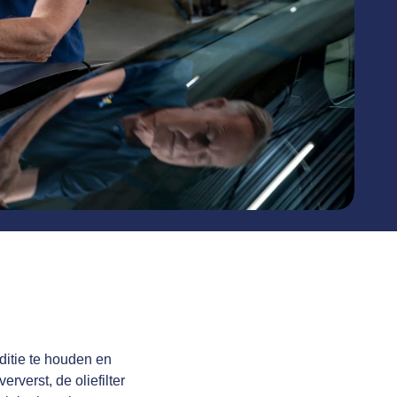
ditie te houden en
erverst, de oliefilter