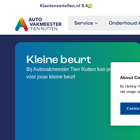
Klantenvertellen.nl
9.4
Service
Onderhoud &
TIEN RUTTEN
GA NAAR DE HOMEPAGINA
Kleine beurt
Bij Autovakmeester Tien Rutten kan je terecht
voor jouw kleine beurt
About Co
By clicking “
site usage, a
Cookie