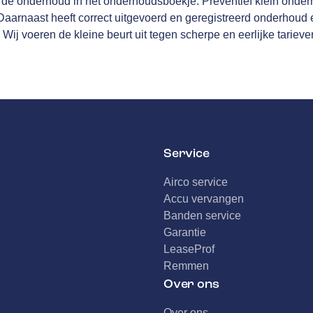
erde onderhoud in het onderhoudsboekje. Preventief klein onderh
arnaast heeft correct uitgevoerd en geregistreerd onderhoud ee
 Wij voeren de kleine beurt uit tegen scherpe en eerlijke tarieve
Service
Airco service
Accu vervangen
Banden service
Garantie
LeaseProf
Remmen
Over ons
Over ons