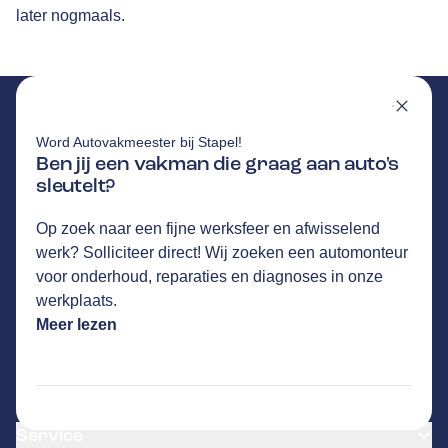
later nogmaals.
Word Autovakmeester bij Stapel!
Ben jij een vakman die graag aan auto's
sleutelt?
STAPEL
GA NAAR DE HOMEPAGINA
Route
Op zoek naar een fijne werksfeer en afwisselend
Industrieweg 16
,
7951 CX
Staphorst
werk? Solliciteer direct! Wij zoeken een automonteur
329
klanten waarderen Autovakmeester Stapel
voor onderhoud, reparaties en diagnoses in onze
gemiddeld met een 9.3
werkplaats.
Meer lezen
Onderhoud & Reparatie
APK
Service
Distributieriem vervangen