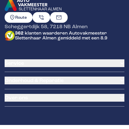
SLETTENHAAR ALMEN
GA NAAR DE HOMEPAGINA
Route
Scheggertdijk 58
,
7218 NB
Almen
362
klanten waarderen Autovakmeester
Slettenhaar Almen gemiddeld met een 8.9
Service
Airco service
Onderhoud & Reparatie
Accu vervangen
Banden service
APK
Garantie
Over ons
Distributieriem vervangen
Pechhulp
Schade en reparatie
Contact
Grote beurt
Kleine beurt