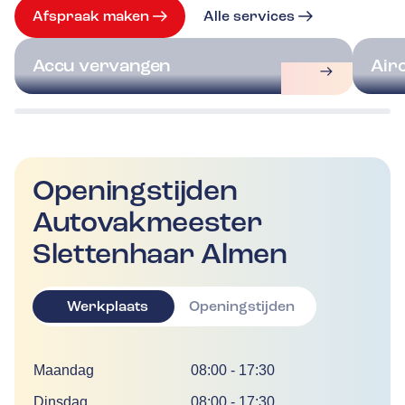
Afspraak maken
Alle services
Accu vervangen
Air
Openingstijden
Autovakmeester
Slettenhaar Almen
Werkplaats
Openingstijden
Dag
Tijd
Maandag
08:00
-
17:30
Dinsdag
08:00
-
17:30