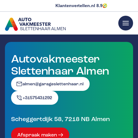
Klantenvertellen.nl
8.9
menu
SLETTENHAAR ALMEN
GA NAAR DE HOMEPAGINA
Autovakmeester
Slettenhaar Almen
almen@garageslettenhaar.nl
+31575431292
Scheggertdijk 58
,
7218 NB
Almen
Afspraak maken