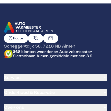
SLETTENHAAR ALMEN
GA NAAR DE HOMEPAGINA
Route
Scheggertdijk 58
,
7218 NB
Almen
362
klanten waarderen Autovakmeester
Slettenhaar Almen gemiddeld met een 8.9
Service
Airco service
Onderhoud & Reparatie
Accu vervangen
Banden service
APK
Garantie
Over ons
Distributieriem vervangen