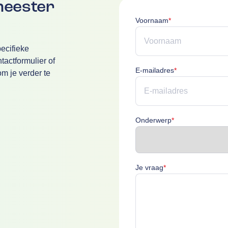
meester
Voornaam is verpl
Voornaam
*
ecifieke
actformulier of
E-mailadres is v
E-mailadres
*
m je verder te
Onderwerp is ver
Onderwerp
*
Je vraag is verplich
Je vraag
*