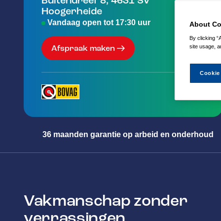
Buitendreef 8
,
4631 SV
Hoogerheide
Vandaag open tot 17:30 uur
About Co
By clicking “
site usage, a
Afspraak maken
Cookie
36 maanden garantie op arbeid en onderhoud
Vakmanschap zonder
verrassingen