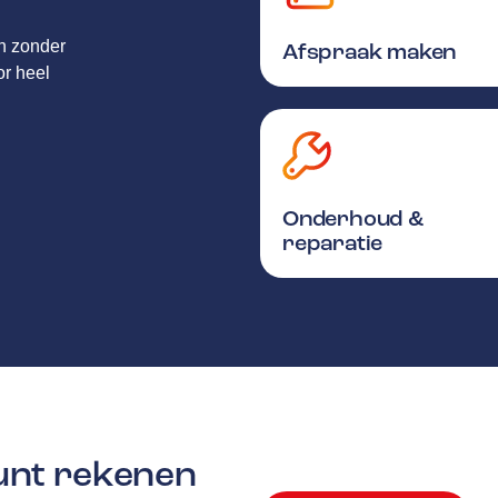
en zonder
Afspraak maken
or heel
Onderhoud &
reparatie
kunt rekenen