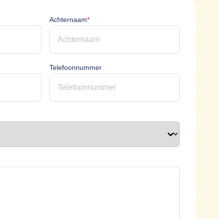
icht
Achternaam is verplicht
Achternaam
*
erplicht
Telefoonnummer
plicht
t