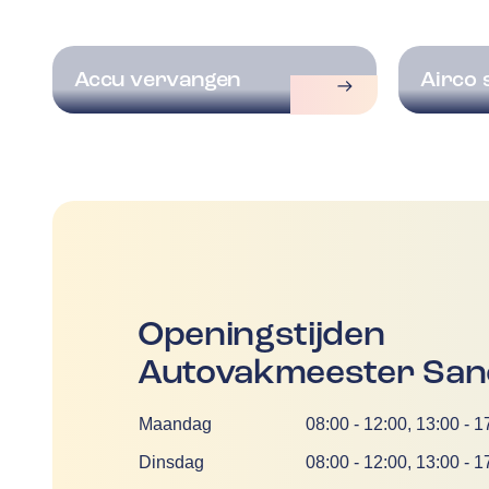
Accu vervangen
Airco 
Openingstijden
Autovakmeester San
Dag
Tijd
Maandag
08:00
-
12:00
,
13:00
-
1
Dinsdag
08:00
-
12:00
,
13:00
-
1