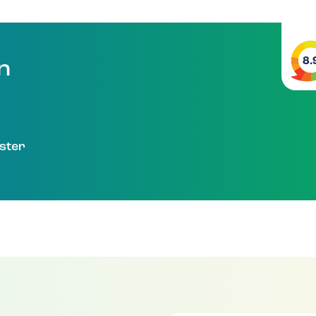
8.
en
ster