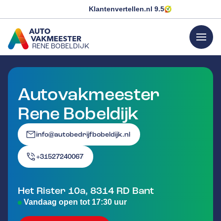
Klantenvertellen.nl
9.5
menu
RENE BOBELDIJK
GA NAAR DE HOMEPAGINA
Autovakmeester
Rene Bobeldijk
info@autobedrijfbobeldijk.nl
+31527240067
Het Rister 10a
,
8314 RD
Bant
Vandaag open tot 17:30 uur