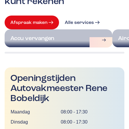
kunt rekenen
Afspraak maken
Alle services
Accu vervangen
Air
Openingstijden
Autovakmeester Rene
Bobeldijk
Dag
Tijd
Maandag
08:00
-
17:30
Dinsdag
08:00
-
17:30