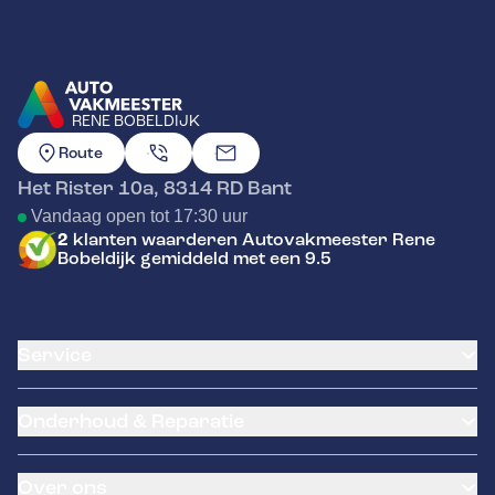
RENE BOBELDIJK
GA NAAR DE HOMEPAGINA
Route
Het Rister 10a
,
8314 RD
Bant
Vandaag open tot 17:30 uur
2
klanten waarderen Autovakmeester Rene
Bobeldijk gemiddeld met een 9.5
Service
Airco service
Onderhoud & Reparatie
Accu vervangen
Banden service
APK
Garantie
Over ons
Distributieriem vervangen