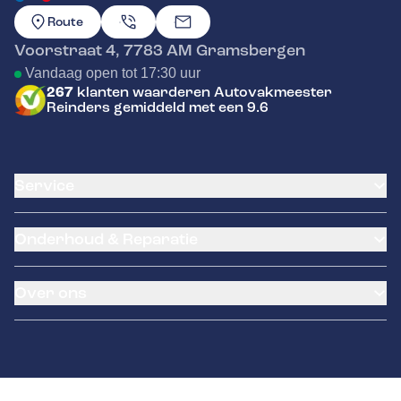
GA NAAR DE HOMEPAGINA
Route
Voorstraat 4
,
7783 AM
Gramsbergen
Vandaag open tot 17:30 uur
267
klanten waarderen Autovakmeester
Reinders gemiddeld met een 9.6
Service
Airco service
Onderhoud & Reparatie
Accu vervangen
Banden service
APK
Garantie
Over ons
Distributieriem vervangen
Pechhulp
Schade en reparatie
Remmen
Occasions
Grote beurt
Hella Service Partner
Over ons
Kleine beurt
Contact
Diagnose