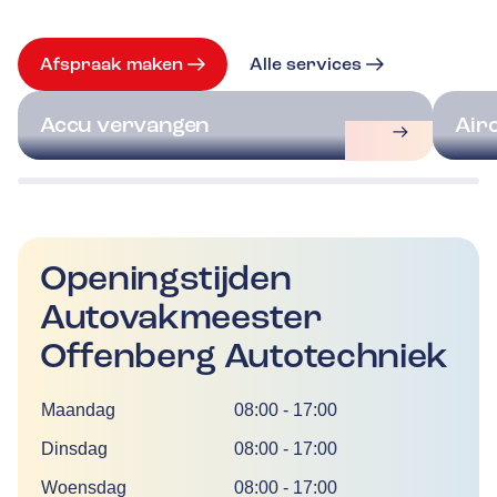
Afspraak maken
Alle services
Accu vervangen
Air
Openingstijden
Autovakmeester
Offenberg Autotechniek
Dag
Tijd
Maandag
08:00
-
17:00
Dinsdag
08:00
-
17:00
Woensdag
08:00
-
17:00