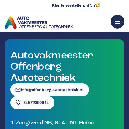
Klantenvertellen.nl
9.7
menu
OFFENBERG AUTOTECHNIEK
GA NAAR DE HOMEPAGINA
Autovakmeester
Offenberg
Autotechniek
info@offenberg-autotechniek.nl
+31572390941
’t Zeegsveld 3B
,
8141 NT
Heino