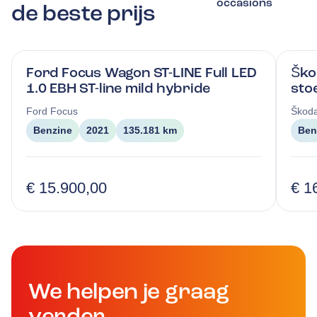
occasions
de beste prijs
Ford Focus Wagon ST-LINE Full LED
Ško
1.0 EBH ST-line mild hybride
sto
Ford
Focus
Škod
Benzine
2021
135.181 km
Ben
€ 15.900,00
€ 1
We helpen je graag
verder