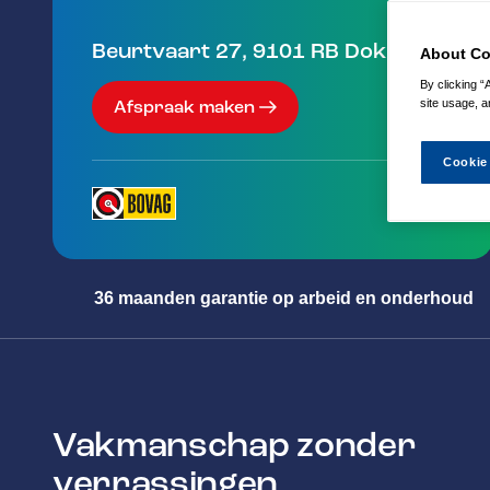
Beurtvaart 27
,
9101 RB
Dokkum
About Co
By clicking “
site usage, a
Afspraak maken
Cookie
36 maanden garantie op arbeid en onderhoud
Vakmanschap zonder
verrassingen