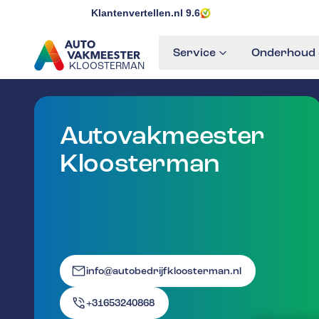
Klantenvertellen.nl
9.6
Service
Onderhoud 
KLOOSTERMAN
GA NAAR DE HOMEPAGINA
Autovakmeester
Kloosterman
info@autobedrijfkloosterman.nl
+31653240868