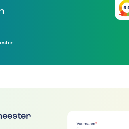
9.
en
ester
meester
Voornaam is verpl
Voornaam
*