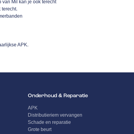
van Mil kan je ook terecht
 terecht.
zomerbanden
arlijkse APK.
Onderhoud & Reparatie
APK
Distributieriem vervangen
Schade en reparatie
Grote beurt