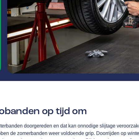
tobanden op tijd om
nterbanden doorgereden en dat kan onnodige slijtage veroorzake
bben de zomerbanden weer voldoende grip. Doorrijden op winte