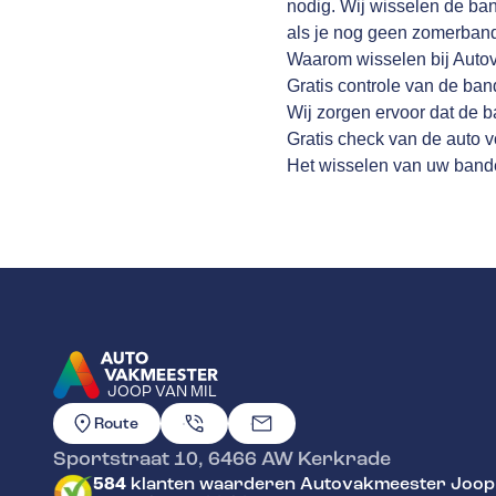
nodig. Wij wisselen de ba
als je nog geen zomerbande
Waarom wisselen bij Autov
Gratis controle van de ba
Wij zorgen ervoor dat de ba
Gratis check van de auto 
Het wisselen van uw bande
JOOP VAN MIL
GA NAAR DE HOMEPAGINA
Route
Sportstraat 10
,
6466 AW
Kerkrade
584
klanten waarderen Autovakmeester Joop