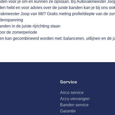
nden voor je om en kunnen ze opslaan. Bij Autovakmeester Joop 
n hebt en voor advies over de juiste banden kan je bij ons ook
akmeester Joop van Mil? Gratis meting profieldiepte van de 
ndenspanning
nden in de juiste rijrichting staan
voor de zomerperiode
n kan gecombineerd worden met: balanceren, uitlijnen en de ja
Service
Airco service
Accu vervangen
Banden service
Garantie