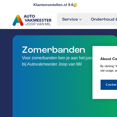
Klantenvertellen.nl
9.6
Service
Onderhoud &
JOOP VAN MIL
GA NAAR DE HOMEPAGINA
Zomerbanden
Voor zomerbanden ben je aan het juiste adres
About Co
bij Autovakmeester Joop van Mil
By clicking “
site usage, a
Cookie