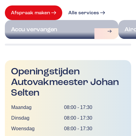
Afspraak maken
Alle services
Accu vervangen
Air
Openingstijden
Autovakmeester Johan
Selten
Dag
Tijd
Maandag
08:00
-
17:30
Dinsdag
08:00
-
17:30
Woensdag
08:00
-
17:30