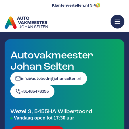
Klantenvertellen.nl
9.4
menu
JOHAN SELTEN
GA NAAR DE HOMEPAGINA
Autovakmeester
Johan Selten
info@autobedrijfjohanselten.nl
+31485478335
Wezel 3
,
5455HA
Wilbertoord
Vandaag open tot 17:30 uur