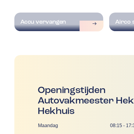
Accu vervangen
Airco 
Openingstijden
Autovakmeester Hekw
Hekhuis
Dag
Tijd
Maandag
08:15
-
17: