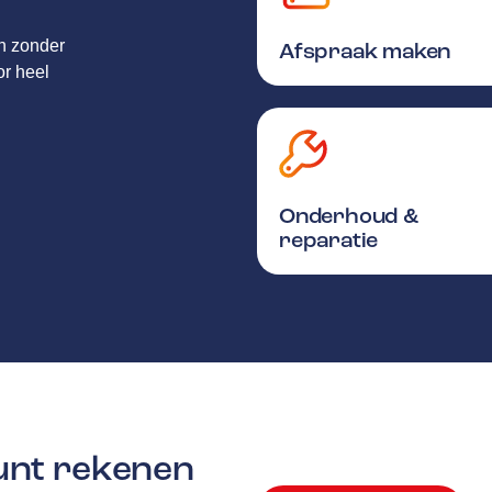
en zonder
Afspraak maken
or heel
Onderhoud &
reparatie
kunt rekenen