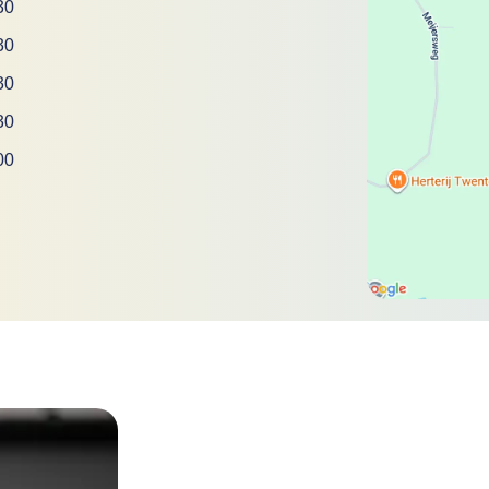
30
30
30
30
00