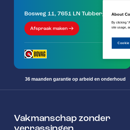
Bosweg 11
,
7651 LN
Tubbergen
About Co
By clicking “
site usage, a
Afspraak maken
Cookie
36 maanden garantie op arbeid en onderhoud
Vakmanschap zonder
verrassingen