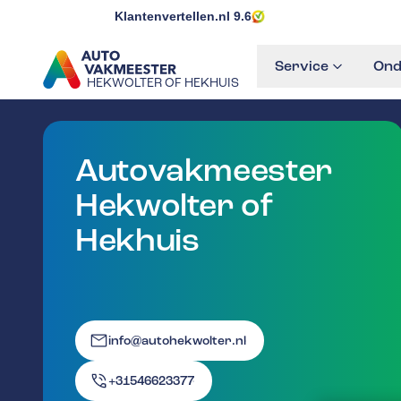
Klantenvertellen.nl
9.6
Service
Ond
HEKWOLTER OF HEKHUIS
GA NAAR DE HOMEPAGINA
Autovakmeester
Hekwolter of
Hekhuis
info@autohekwolter.nl
+31546623377