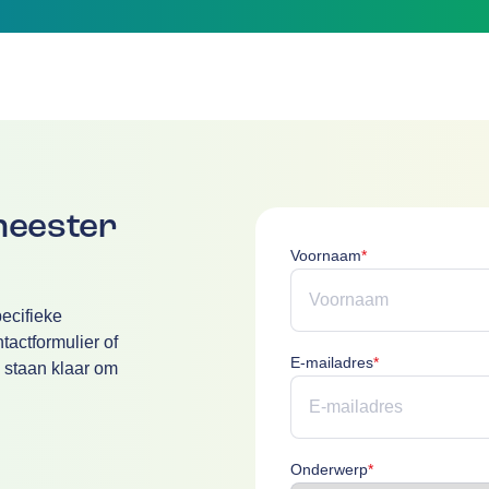
meester
Voornaam is verpl
Voornaam
*
ecifieke
actformulier of
E-mailadres is v
E-mailadres
*
 staan klaar om
Onderwerp is ver
Onderwerp
*