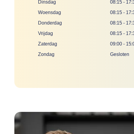
Dinsdag
08:15
-
17:
Woensdag
08:15
-
17:
Donderdag
08:15
-
17:
Vrijdag
08:15
-
17:
Zaterdag
09:00
-
15:
Zondag
Gesloten