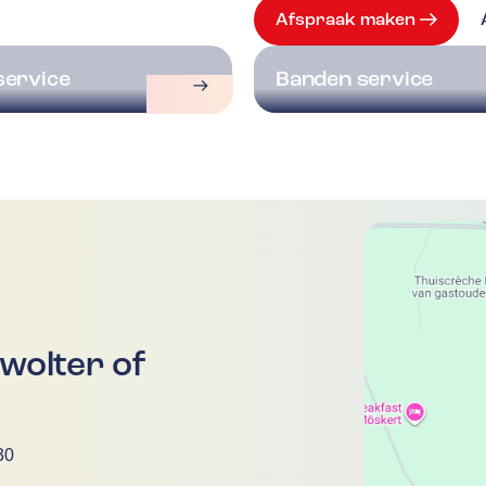
Afspraak maken
service
Banden service
olter of
30