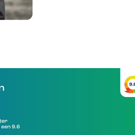
9.
en
ter
 een 9.6