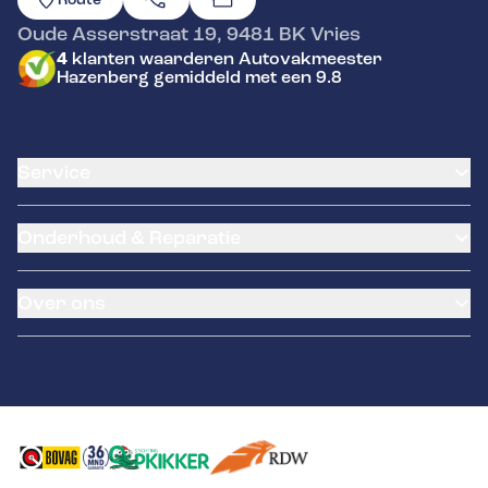
Oude Asserstraat 19
,
9481 BK
Vries
4
klanten waarderen Autovakmeester
Hazenberg gemiddeld met een 9.8
Service
Airco service
Onderhoud & Reparatie
Accu vervangen
Banden service
APK
Garantie
Over ons
Distributieriem vervangen
Klantenkaart
Schade en reparatie
Pechhulp
Occasions
Grote beurt
Remmen
Contact
Kleine beurt
Diagnose