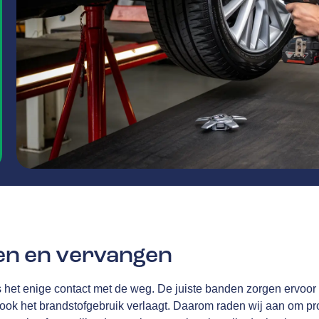
en en vervangen
het enige contact met de weg. De juiste banden zorgen ervoor d
 ook het brandstofgebruik verlaagt. Daarom raden wij aan om 