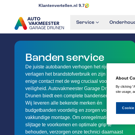
Klantenvertellen.nl
9.7
Service
Onderhoud
GARAGE DRUNEN
GA NAAR DE HOMEPAGINA
Banden service
De juiste autobanden verhogen het rijcomfort,
verlagen het brandstofverbruik en zijn als
About Co
enige contact met de weg cruciaal voor je
By clicking “
veiligheid. Autovakmeester Garage Drunen in
site usage, a
Drunen biedt een complete bandenservice.
Wij leveren alle bekende merken én
Cookie
budgetbanden voordelig en zorgen voor
vakkundige montage. Om onregelmatige
slijtage te voorkomen en optimale grip te
behouden, verzorgen onze technici daarnaast