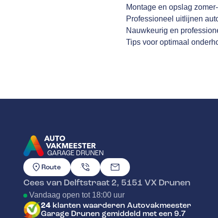
Montage en opslag zomer-
Professioneel uitlijnen aut
Nauwkeurig en profession
Tips voor optimaal onder
GARAGE DRUNEN
GA NAAR DE HOMEPAGINA
Route
Cees van Delftstraat 2
,
5151 VX
Drunen
Vandaag open tot 18:00 uur
24
klanten waarderen Autovakmeester
Garage Drunen gemiddeld met een 9.7