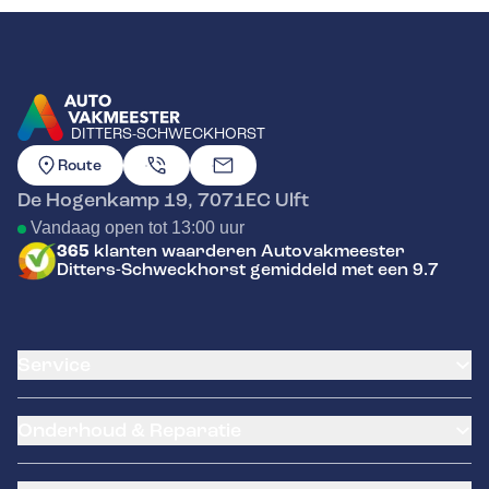
DITTERS-SCHWECKHORST
GA NAAR DE HOMEPAGINA
Route
De Hogenkamp 19
,
7071EC
Ulft
Vandaag open tot 13:00 uur
365
klanten waarderen Autovakmeester
Ditters-Schweckhorst gemiddeld met een 9.7
Service
Airco service
Onderhoud & Reparatie
Accu vervangen
Banden service
APK
Garantie