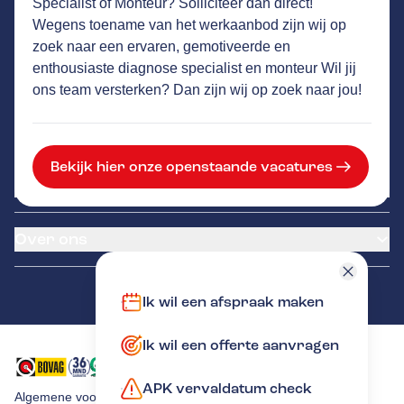
Specialist of Monteur? Solliciteer dan direct!
Ijsselcentraleweg 1
,
8014 BK
Zwolle
Wegens toename van het werkaanbod zijn wij op
3293
klanten waarderen Autovakmeester
zoek naar een ervaren, gemotiveerde en
Dingerink gemiddeld met een 9.1
enthousiaste diagnose specialist en monteur Wil jij
ons team versterken? Dan zijn wij op zoek naar jou!
Service
Bekijk hier onze openstaande vacatures
Airco service
Onderhoud & Reparatie
Accu vervangen
Banden service
APK
Garantie
Over ons
Distributieriem vervangen
Klantenkaart
Schade en reparatie
Pechhulp
Occasions
Grote beurt
NexDrive
Contact
Ik wil een afspraak maken
Kleine beurt
LeaseProf
Diagnose
Kentekenloket
Ik wil een offerte aanvragen
Tyres-on
Remmen
APK vervaldatum check
Algemene voorwaarden
Privacy verklaring
Cookies