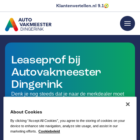
Klantenvertellen.nl
9.1
menu
DINGERINK
GA NAAR DE HOMEPAGINA
Leaseprof bij
Autovakmeester
Dingerink
Denk je nog steeds dat je naar de merkdealer moet
met je leaseauto? Nee hoor! Met LeaseProf kun je bij
Autovakmeester Dingerink terecht voor onderhoud
About Cookies
en reparaties aan je leaseauto.
By clicking “Accept All Cookies”, you agree to the storing of cookies on your
Je profiteert van persoonlijke service dicht bij huis in
device to enhance site navigation, analyze site usage, and assist in our
Zwolle. Of je nu wilt wachten in onze wachtruimte
marketing efforts.
Cookiebeleid
met wifi, of vervangend vervoer wenst, wij staan voor